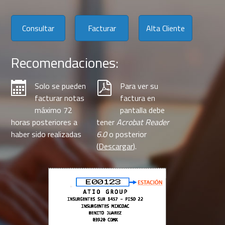
Consultar
Facturar
Alta Cliente
Recomendaciones:
Solo se pueden
Para ver su
facturar notas
factura en
máximo 72
pantalla debe
horas posteriores a
tener
Acrobat Reader
haber sido realizadas
6.0
o posterior
(
Descargar
).